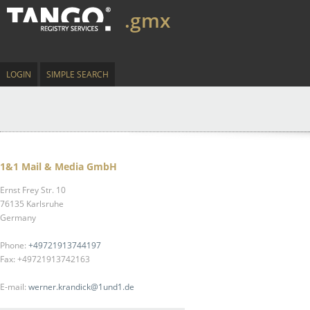
.gmx
LOGIN
SIMPLE SEARCH
1&1 Mail & Media GmbH
Ernst Frey Str. 10
76135 Karlsruhe
Germany
Phone:
+49721913744197
Fax: +49721913742163
E-mail:
werner.krandick@1und1.de