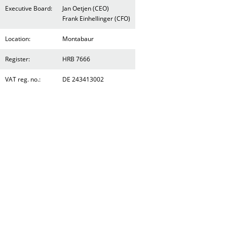
Executive Board:
Jan Oetjen (CEO)
Frank Einhellinger (CFO)
Location:
Montabaur
Register:
HRB 7666
VAT reg. no.:
DE 243413002