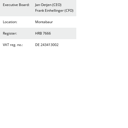
Executive Board:
Jan Oetjen (CEO)
Frank Einhellinger (CFO)
Location:
Montabaur
Register:
HRB 7666
VAT reg. no.:
DE 243413002