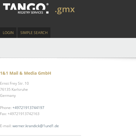
.gmx
LOGIN
SIMPLE SEARCH
1&1 Mail & Media GmbH
Ernst Frey Str. 10
76135 Karlsruhe
Germany
Phone:
+49721913744197
Fax: +49721913742163
E-mail:
werner.krandick@1und1.de