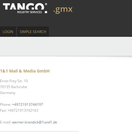
.gmx
LOGIN
SIMPLE SEARCH
1&1 Mail & Media GmbH
Ernst Frey Str. 10
76135 Karlsruhe
Germany
Phone:
+49721913744197
Fax: +49721913742163
E-mail:
werner.krandick@1und1.de