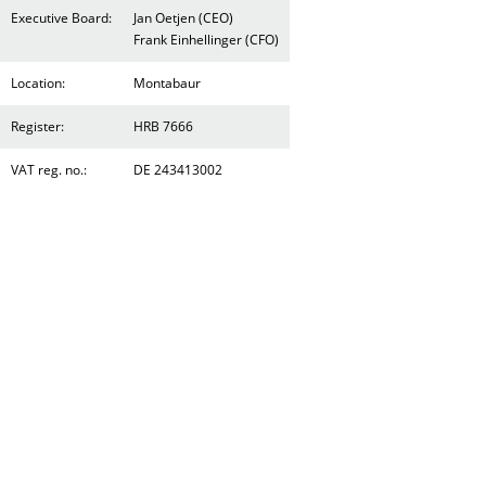
Executive Board:
Jan Oetjen (CEO)
Frank Einhellinger (CFO)
Location:
Montabaur
Register:
HRB 7666
VAT reg. no.:
DE 243413002