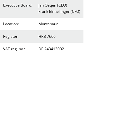
Executive Board:
Jan Oetjen (CEO)
Frank Einhellinger (CFO)
Location:
Montabaur
Register:
HRB 7666
VAT reg. no.:
DE 243413002