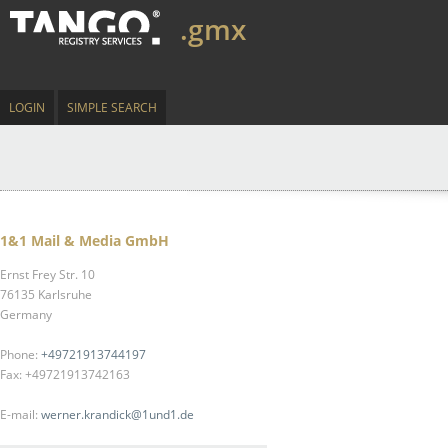
.gmx
LOGIN
SIMPLE SEARCH
1&1 Mail & Media GmbH
Ernst Frey Str. 10
76135 Karlsruhe
Germany
Phone:
+49721913744197
Fax: +49721913742163
E-mail:
werner.krandick@1und1.de