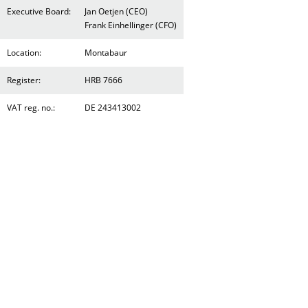
Executive Board:
Jan Oetjen (CEO)
Frank Einhellinger (CFO)
Location:
Montabaur
Register:
HRB 7666
VAT reg. no.:
DE 243413002