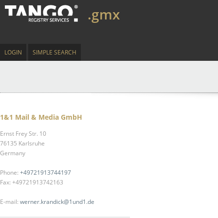
.gmx
LOGIN
SIMPLE SEARCH
1&1 Mail & Media GmbH
Ernst Frey Str. 10
76135 Karlsruhe
Germany
Phone:
+49721913744197
Fax: +49721913742163
E-mail:
werner.krandick@1und1.de