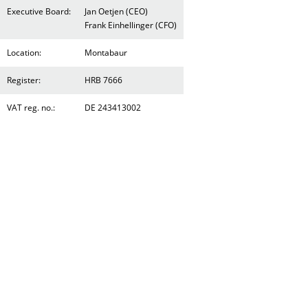
Executive Board:
Jan Oetjen (CEO)
Frank Einhellinger (CFO)
Location:
Montabaur
Register:
HRB 7666
VAT reg. no.:
DE 243413002