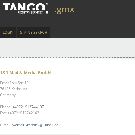
.gmx
LOGIN
SIMPLE SEARCH
1&1 Mail & Media GmbH
Ernst Frey Str. 10
76135 Karlsruhe
Germany
Phone:
+49721913744197
Fax: +49721913742163
E-mail:
werner.krandick@1und1.de