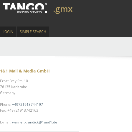
.gmx
LOGIN
SIMPLE SEARCH
1&1 Mail & Media GmbH
Ernst Frey Str. 10
76135 Karlsruhe
Germany
Phone:
+49721913744197
Fax: +49721913742163
E-mail:
werner.krandick@1und1.de