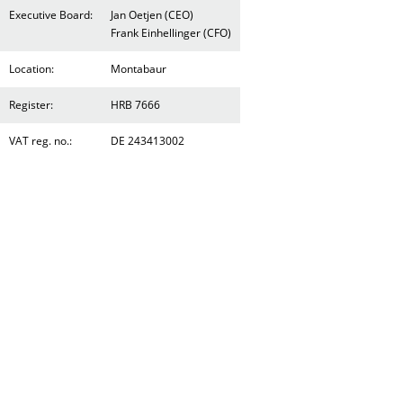
Executive Board:
Jan Oetjen (CEO)
Frank Einhellinger (CFO)
Location:
Montabaur
Register:
HRB 7666
VAT reg. no.:
DE 243413002